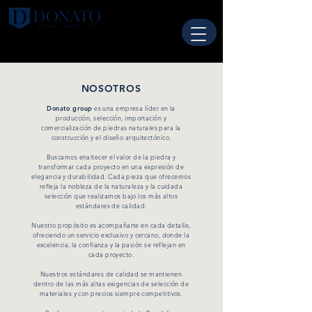
NOSOTROS
Donato group
es una empresa líder en la
producción, selección, importación y
comercialización de piedras naturales para la
construcción y el diseño arquitectónico.
Buscamos enaltecer el valor de la piedra y
transformar cada proyecto en una expresión de
elegancia y durabilidad. Cada pieza que ofrecemos
refleja la nobleza de la naturaleza y la cuidada
selección que realizamos bajo los más altos
estándares de calidad.
Nuestro propósito es acompañarte en cada detalle,
ofreciendo un servicio exclusivo y cercano, donde la
excelencia, la confianza y la pasión se reflejan en
cada proyecto.
Nuestros estándares de calidad se mantienen
dentro de las más altas exigencias de selección de
materiales y con precios siempre competitivos.