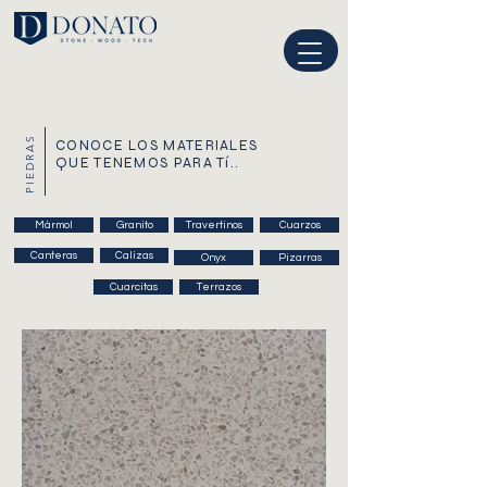
PIEDRAS
CONOCE LOS MATERIALES
QUE TENEMOS PARA Tí..
Encabezado 2
Mármol
Granito
Travertinos
Cuarzos
Canteras
Calizas
Onyx
Pizarras
Cuarcitas
Terrazos