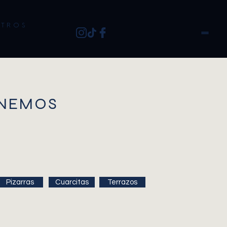
 T R O S
ENEMOS
Pizarras
Cuarcitas
Terrazos