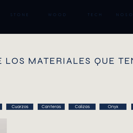
S T O N E
W O O D
T E C H
N O S O
 LOS MATERIALES QUE T
.
Cuarzos
Canteras
Calizas
Onyx